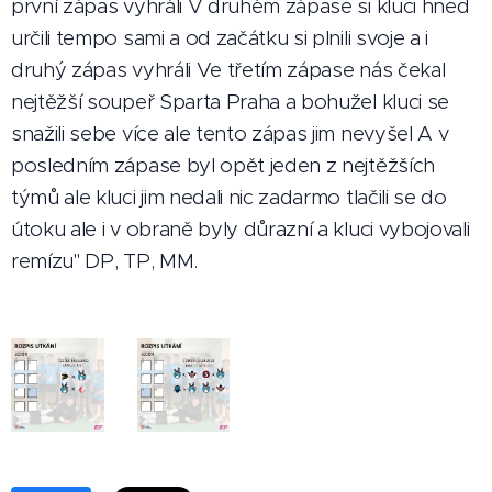
první zápas vyhráli V druhém zápase si kluci hned
určili tempo sami a od začátku si plnili svoje a i
druhý zápas vyhráli Ve třetím zápase nás čekal
nejtěžší soupeř Sparta Praha a bohužel kluci se
snažili sebe více ale tento zápas jim nevyšel A v
posledním zápase byl opět jeden z nejtěžších
týmů ale kluci jim nedali nic zadarmo tlačili se do
útoku ale i v obraně byly důrazní a kluci vybojovali
remízu" DP, TP, MM.