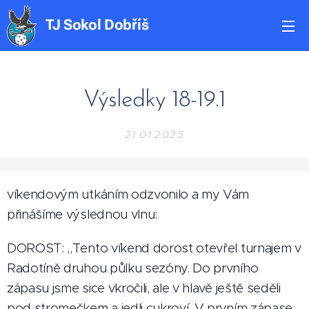
TJ
Sokol
Dobříš
Výsledky 18-19.1
21.01.2025
víkendovým utkáním odzvonilo a my Vám
přinášíme výslednou vlnu:
DOROST: ,,Tento víkend dorost otevřel turnajem v
Radotíně druhou půlku sezóny. Do prvního
zápasu jsme sice vkročili, ale v hlavě ještě seděli
pod stromečkem a jedli cukroví. V prvním zápase