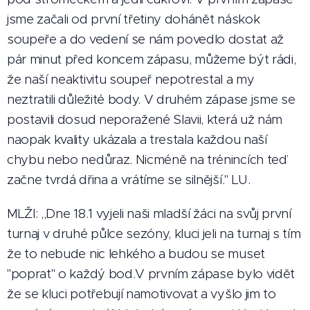
jsme začali od první třetiny dohánět náskok
soupeře a do vedení se nám povedlo dostat až
pár minut před koncem zápasu, můžeme být rádi,
že naší neaktivitu soupeř nepotrestal a my
neztratili důležité body. V druhém zápase jsme se
postavili dosud neporažené Slavii, která už nám
naopak kvality ukázala a trestala každou naší
chybu nebo nedůraz. Nicméně na trénincích teď
začne tvrdá dřina a vrátíme se silnější." LU.
MLŽI: ,,Dne 18.1 vyjeli naši mladší žáci na svůj první
turnaj v druhé půlce sezóny, kluci jeli na turnaj s tím
že to nebude nic lehkého a budou se muset
"poprat" o každý bod.V prvním zápase bylo vidět
že se kluci potřebují namotivovat a vyšlo jim to