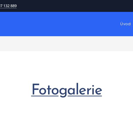
7 132 889
Úvod
Fotogalerie