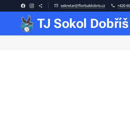
sekretar@florbaldobris.cz
+420 60
TJ
Sokol
Dobříš