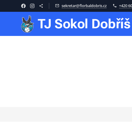
sekretar@florbaldobris.cz
+420 60
TJ
Sokol
Dobříš