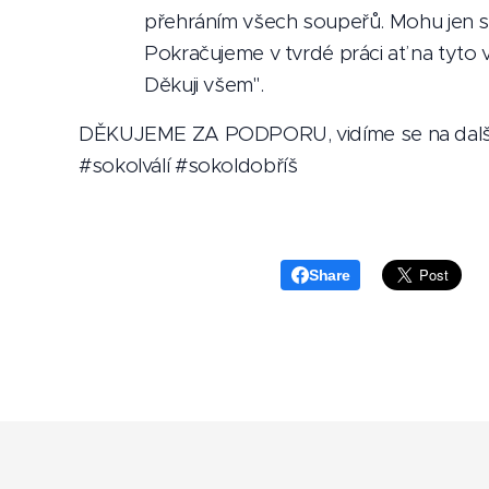
přehráním všech soupeřů. Mohu jen 
Pokračujeme v tvrdé práci ať na tyto v
Děkuji všem".
DĚKUJEME ZA PODPORU, vidíme se na dalších
#sokolválí #sokoldobříš
Share