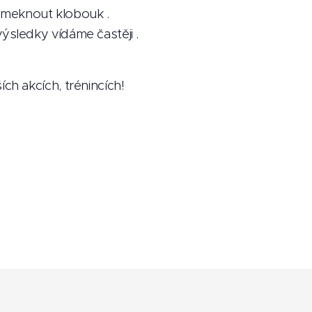
smeknout klobouk .
ýsledky vídáme častěji .
 akcích, trénincích!