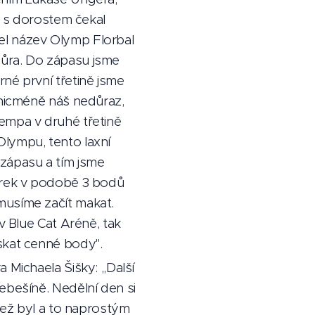
ás s dorostem čekal
el název Olymp Florbal
ůra. Do zápasu jsme
né první třetině jsme
 nicméně náš nedůraz,
empa v druhé třetině
lympu, tento laxní
zápasu a tím jsme
dárek v podobě 3 bodů
musíme začít makat.
 v Blue Cat Aréně, tak
ískat cenné body".
 Michaela Šišky: ,,Další
ebešíně. Nedělní den si
 než byl a to naprostým