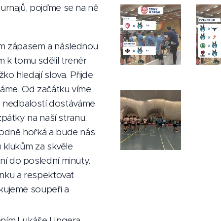
urnajů, pojďme se na ně
m zápasem a následnou
k tomu sdělil trenér
o hledají slova. Přijde
háme. Od začátku víme
ou nedbalostí dostáváme
zpátky na naší stranu.
hodně hořká a bude nás
u klukům za skvěle
í do poslední minuty.
enku a respektovat
ěkujeme soupeři a
ením Lukáše Ungera,