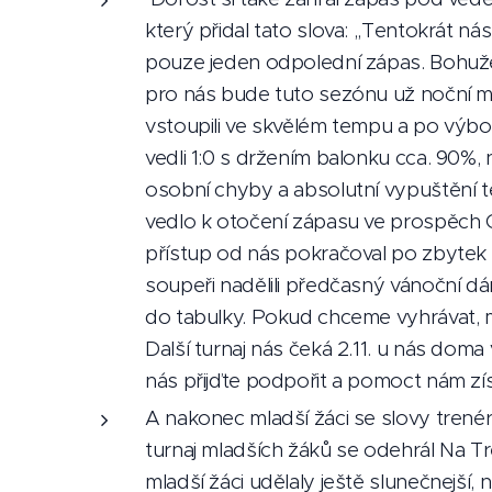
který přidal tato slova: ,,Tentokrát n
pouze jeden odpolední zápas. Bohuž
pro nás bude tuto sezónu už noční m
vstoupili ve skvělém tempu a po výbor
vedli 1:0 s držením balonku cca. 90%,
osobní chyby a absolutní vypuštění t
vedlo k otočení zápasu ve prospěch O
přístup od nás pokračoval po zbytek 
soupeři nadělili předčasný vánoční 
do tabulky. Pokud chceme vyhrávat, 
Další turnaj nás čeká 2.11. u nás doma
nás přijďte podpořit a pomoct nám z
A nakonec mladší žáci se slovy trenéra
turnaj mladších žáků se odehrál Na Tr
mladší žáci udělaly ještě slunečnejší,