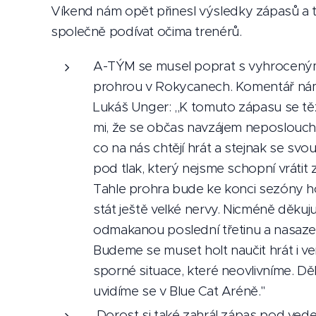
Víkend nám opět přinesl výsledky zápasů a t
společně podívat očima trenérů.
A-TÝM se musel poprat s vyhrocený
prohrou v Rokycanech. Komentář nám 
Lukáš Unger: ,,K tomuto zápasu se těžk
mi, že se občas navzájem neposlouc
co na nás chtějí hrát a stejnak se sv
pod tlak, který nejsme schopní vrátit 
Tahle prohra bude ke konci sezóny 
stát ještě velké nervy. Nicméně děkuj
odmakanou poslední třetinu a nasazen
Budeme se muset holt naučit hrát i v
sporné situace, které neovlivníme. D
uvidíme se v Blue Cat Aréně."
Dorost si také zahrál zápas pod ved