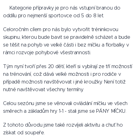
⛩️Kategorie přípravky je pro nás vstupní branou do
oddílu pro nejmenší sportovce od 5 do 8 let.
Celoročním cílem pro nás bylo vytvořit tréninkovou
skupinu, kterou bude bavit se pravidelně scházet a bude
se těšit na pohyb ve velké části i bez míčku a florbalky v
rámci rozvoje pohybové všestrannosti.
Tým nyní tvoří přes 20 dětí, kteří si vybírají ze tří možností
na trénování, což dává velké možnosti i pro rodiče v
případě možnosti navštěvovat i jiné kroužky. Není totiž
nutné navštěvovat všechny termíny.
Celou sezónu jsme se věnovali ovládání míčku ve všech
směrech a základům hry 1-1 - stali jsme se PÁNY MÍČKU. 💪🏼
Z tohoto důvodu jsme také rozvíjeli aktivitu a chuť ho
získat od soupeře.