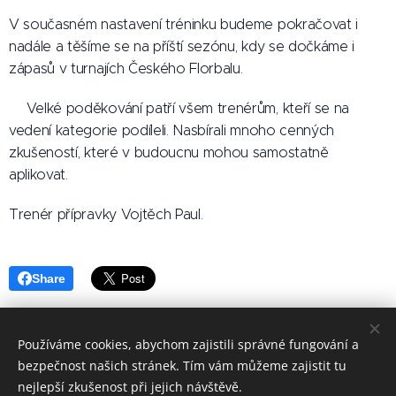
V současném nastavení tréninku budeme pokračovat i
nadále a těšíme se na příští sezónu, kdy se dočkáme i
zápasů v turnajích Českého Florbalu. 🔥
🤝Velké poděkování patří všem trenérům, kteří se na
vedení kategorie podíleli. Nasbírali mnoho cenných
zkušeností, které v budoucnu mohou samostatně
aplikovat.
Trenér přípravky Vojtěch Paul.
Share
Používáme cookies, abychom zajistili správné fungování a
bezpečnost našich stránek. Tím vám můžeme zajistit tu
nejlepší zkušenost při jejich návštěvě.