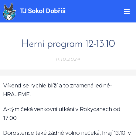
TJ
Sokol
Dobříš
Herní program 12-13.10
11.10.2024
Víkend se rychle blíží a to znamená jediné-
HRAJEME.
A-tým čeká venkovní utkání v Rokycanech od
17:00.
Dorostence také žádné volno nečeká, hrají 13.10. v