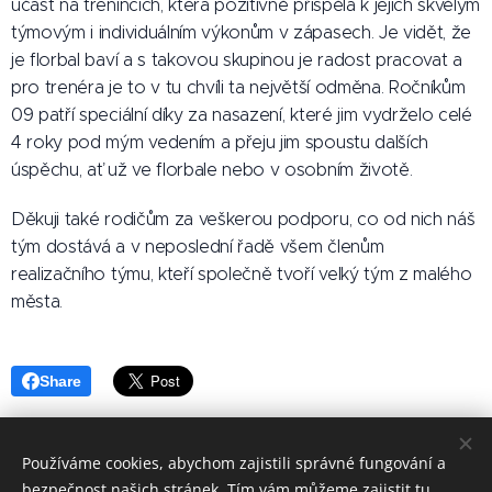
účast na trénincích, která pozitivně přispěla k jejich skvělým
týmovým i individuálním výkonům v zápasech. Je vidět, že
je florbal baví a s takovou skupinou je radost pracovat a
pro trenéra je to v tu chvíli ta největší odměna. Ročníkům
09 patří speciální díky za nasazení, které jim vydrželo celé
4 roky pod mým vedením a přeju jim spoustu dalších
úspěchu, ať už ve florbale nebo v osobním životě. 🫶🏻
Děkuji také rodičům za veškerou podporu, co od nich náš
tým dostává a v neposlední řadě všem členům
realizačního týmu, kteří společně tvoří velký tým z malého
města. ❤️
Share
Používáme cookies, abychom zajistili správné fungování a
bezpečnost našich stránek. Tím vám můžeme zajistit tu