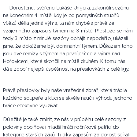
🔎Dorostenci, svěřenci Lukáše Ungera, zakončili sezónu
na konečném 4. místě, kdy je od pomyslných stupňů
vítězů dělila jediná výhra, ta nám chyběla právě ze
vzájemného zápasu s týmem na 3. místě. Přestože se nám
tedy 3. místo z minulé sezóny obhájit nepodařilo, ukázali
jsme, že dokážeme být dominantní týmem. Důkazem toho
jsou dvě remízy s týmem na první příčce a výhra nad
Hořovicemi, které skončili na místě druhém. K tomu nás
dále zdobí nejlepší úspěšnost na přesilovkách z celé ligy.
🔥
Právě přesilovky byly naše vražedná zbraň, která trápila
každého soupeře a kluci se skvěle naučili výhodu jednoho
hráče efektivně využívat. 🧮
Důležité je také zmínit, že nás v průběhu celé sezóny z
poloviny doplňovali mladší hráči ročníkově patřící do
kategorie starších žáků. Ti díky zápasům za dorost sbírali