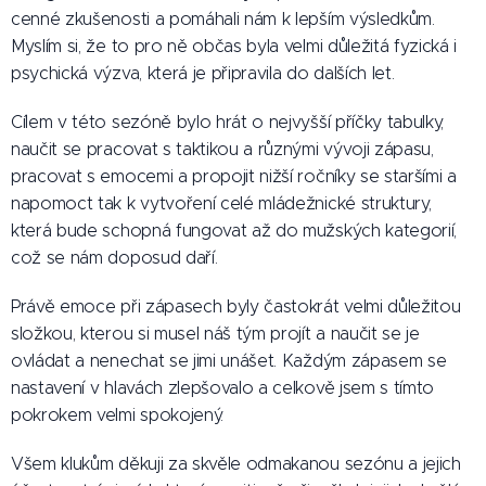
cenné zkušenosti a pomáhali nám k lepším výsledkům.
Myslím si, že to pro ně občas byla velmi důležitá fyzická i
psychická výzva, která je připravila do dalších let.📈
Cílem v této sezóně bylo hrát o nejvyšší příčky tabulky,
naučit se pracovat s taktikou a různými vývoji zápasu,
pracovat s emocemi a propojit nižší ročníky se staršími a
napomoct tak k vytvoření celé mládežnické struktury,
která bude schopná fungovat až do mužských kategorií,
což se nám doposud daří.👆🏻
Právě emoce při zápasech byly častokrát velmi důležitou
složkou, kterou si musel náš tým projít a naučit se je
ovládat a nenechat se jimi unášet. Každým zápasem se
nastavení v hlavách zlepšovalo a celkově jsem s tímto
pokrokem velmi spokojený.💪🏻
Všem klukům děkuji za skvěle odmakanou sezónu a jejich